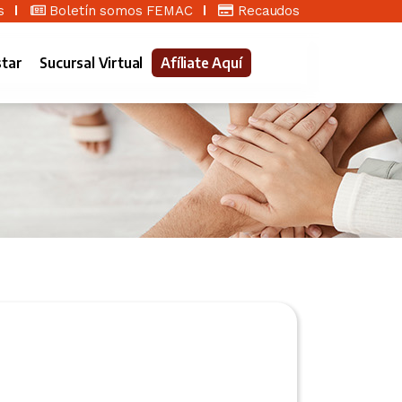
s
Boletín somos FEMAC
Recaudos
star
Sucursal Virtual
Afíliate Aquí