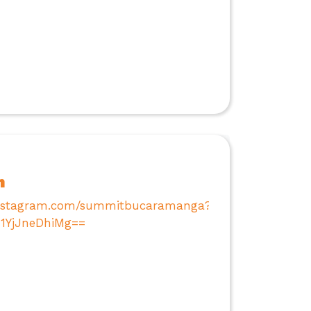
m
instagram.com/summitbucaramanga?
1YjJneDhiMg==