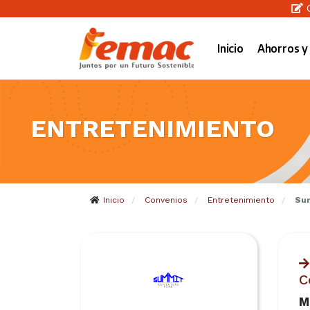
C
Inicio
Ahorros y
ENTRETENIMIENTO
Inicio
Convenios
Entretenimiento
Su
/
/
/
C
M