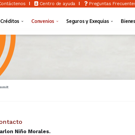
ontáctenos
Centro de ayuda
Preguntas Frecuente
 Créditos
Convenios
Seguros y Exequias
Biene
mmit
ontacto
arlon Niño Morales.