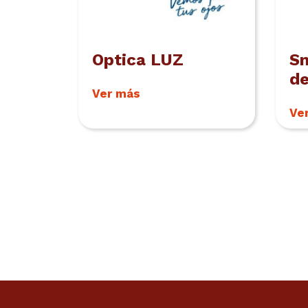
Optica LUZ
S
de
Ver más
Ve