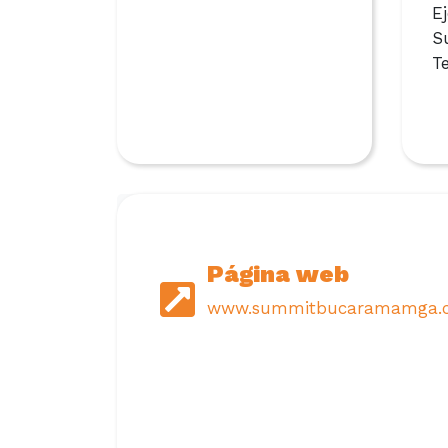
E
S
T
Página web
www.summitbucaramamga.