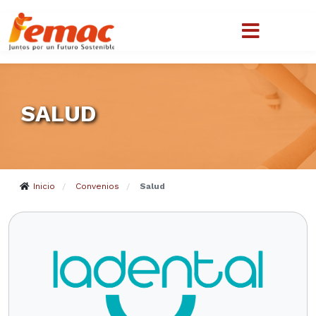
SALUD
Inicio
Convenios
Salud
/
/