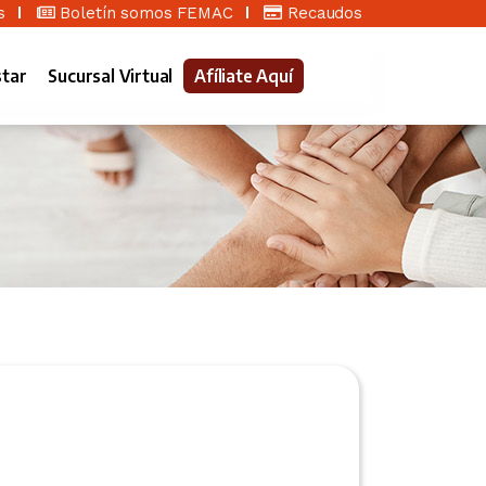
s
Boletín somos FEMAC
Recaudos
star
Sucursal Virtual
Afíliate Aquí