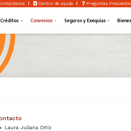
ontáctenos
Centro de ayuda
Preguntas Frecuente
 Créditos
Convenios
Seguros y Exequias
Biene
ontacto
Laura Juliana Ortíz