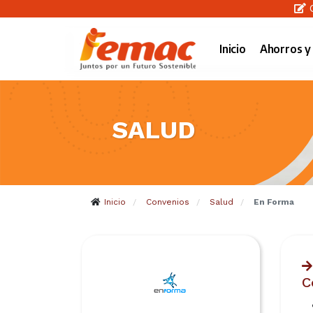
C
Inicio
Ahorros y
SALUD
Inicio
Convenios
Salud
En Forma
/
/
/
C