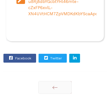
u8Rj8dbYGcbtYHl46mte-
cZxFP6xvlL-
XN4UVtHCM7ZpVMDKdKbYScaApcQEAL
Facebook
Twitter
Anterior